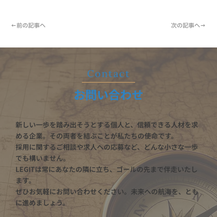
←前の記事へ
次の記事へ→
​Contact
お問い合わせ
新しい一歩を踏み出そうとする個人と、信頼できる人材を求
める企業。その両者を結ぶことが私たちの使命です。
採用に関するご相談や求人への応募など、どんな小さな一歩
でも構いません。
LEGITは常にあなたの隣に立ち、ゴールの先まで伴走いたし
ます。
ぜひお気軽にお問い合わせください。未来への航海を、とも
に進めましょう。