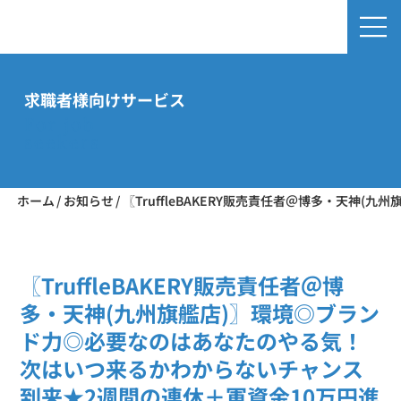
求職者様向けサービス
For job
seekers
ホーム
/
お知らせ
/
〖TruffleBAKERY販売責任者＠博多・天
〖TruffleBAKERY販売責任者＠博
多・天神(九州旗艦店)〗環境◎ブラン
ド力◎必要なのはあなたのやる気！
次はいつ来るかわからないチャンス
到来★2週間の連休＋軍資金10万円進