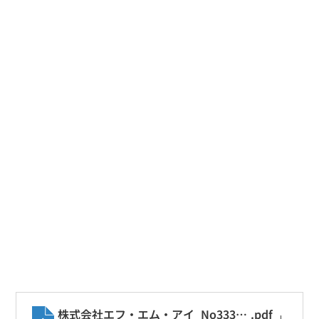
株式会社エフ・エム・アイ_No333270_〖SCM
.pdf