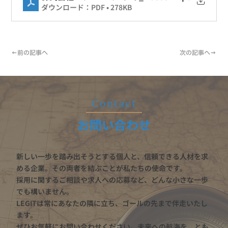
ダウンロード：PDF • 278KB
←前の記事へ
次の記事へ→
​Contact
お問い合わせ
新しい一歩を踏み出そうとする個人と、信頼できる人材を求
める企業。その両者を結ぶことが私たちの使命です。
採用に関するご相談や求人への応募など、どんな小さな一歩
でも構いません。
LEGITは常にあなたの隣に立ち、ゴールの先まで伴走いたし
ます。
ぜひお気軽にお問い合わせください。未来への航海を、とも