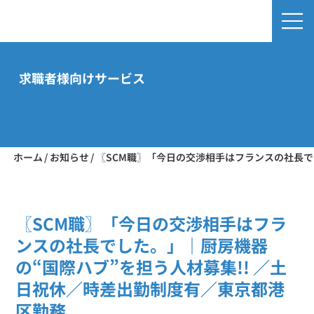
求職者様向けサービス
For job
seekers
ホーム
/
お知らせ
/
〖SCM職〗「今日の交渉相手はフランスの社長で
〖SCM職〗「今日の交渉相手はフラ
ンスの社長でした。」｜厨房機器
の“国際ハブ”を担う人材募集!! ／土
日祝休／時差出勤制度有／東京都港
区勤務