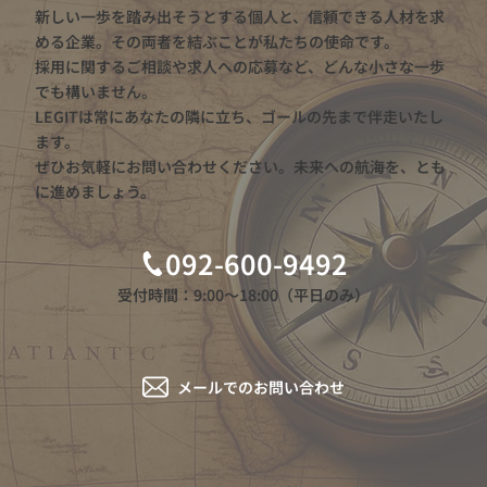
新しい一歩を踏み出そうとする個人と、信頼できる人材を求
める企業。その両者を結ぶことが私たちの使命です。
採用に関するご相談や求人への応募など、どんな小さな一歩
でも構いません。
LEGITは常にあなたの隣に立ち、ゴールの先まで伴走いたし
ます。
ぜひお気軽にお問い合わせください。未来への航海を、とも
に進めましょう。
092-600-9492
受付時間：9:00〜18:00（平日のみ）
メールでのお問い合わせ