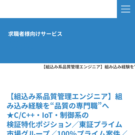
求職者様向けサービス
For job
seekers
【組込み系品質管理エンジニア】組み込み経験を“品
ホーム
/
お知らせ
/
検証特化ポジション／東証プライム市場グループ／
／月残業平均10時間のほぼ定時退社＠大阪・京都
【組込み系品質管理エンジニア】組
み込み経験を“品質の専門職”へ
★C/C++・IoT・制御系の
検証特化ポジション／東証プライム
市場グループ／100％プライム案件／